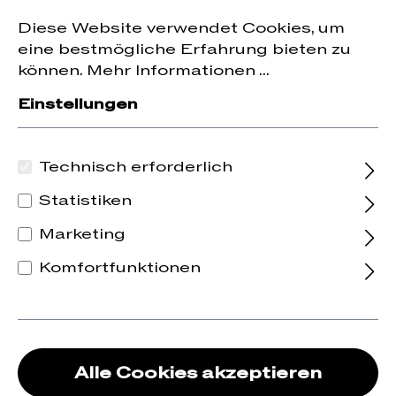
Jetzt zum Newsletter anmelden und
10 % Rabatt
nhalt springen
Diese Website verwendet Cookies, um
auf die erste Bestellung erhalten.
eine bestmögliche Erfahrung bieten zu
können.
Mehr Informationen ...
Einstellungen
Technisch erforderlich
Statistiken
Marketing
Komfortfunktionen
Alle Cookies akzeptieren
2023 Albillo