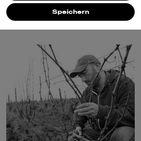
ausdrucksstarkes Design auf
Weinflaschen gesehen. Wir mussten also
Speichern
probieren! Glücklicherweise hat uns auch
der Flascheninhalt umgehauen.