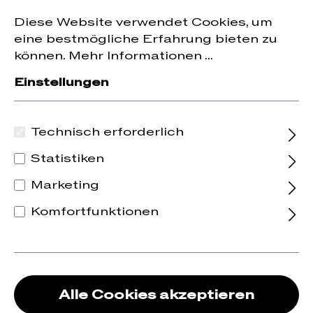
Jetzt zum Newsletter anmelden und
10 % Rabatt
nhalt springen
Diese Website verwendet Cookies, um
auf die erste Bestellung erhalten.
eine bestmögliche Erfahrung bieten zu
können.
Mehr Informationen ...
Einstellungen
Laurent Saillard
Technisch erforderlich
Domaine
Statistiken
Saillard
Marketing
Komfortfunktionen
Frankreich
Loire
Auf Laurent Saillard sind wir tatsächlich
durch seine Etiketten aufmerksam
geworden. Wir haben selten so
Alle Cookies akzeptieren
reduziertes und gleichzeitig so