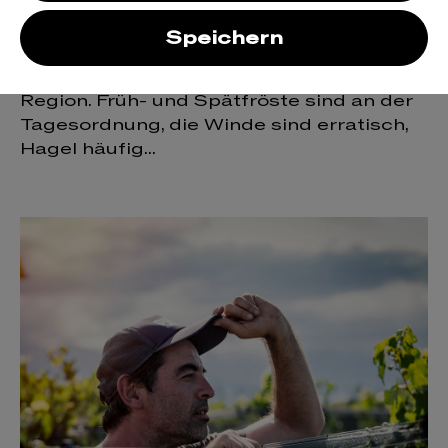
hinab und sammelt sich in der Talmulde
der Pampa El Cepillo, die übrigens immer
Speichern
noch auf 1000m Höhe liegt. Es ist hier
kälter als in jedem anderen Teil der
Region. Früh- und Spätfröste sind an der
Tagesordnung, die Winde sind erratisch,
Hagel häufig...