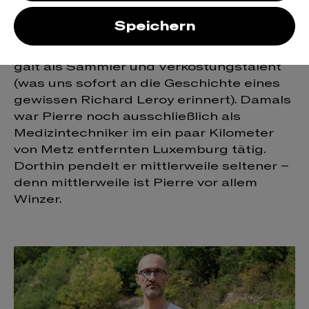
Vorort von Metz in Lothringen. Schon
bevor er selbst Weine machte, war Pierre
Speichern
Andrey bei vielen Winzer für seine
Leidenschaft für Naturwein bekannt. Er
galt als Sammler und Verkostungstalent
(was uns sofort an die Geschichte eines
gewissen Richard Leroy erinnert). Damals
war Pierre noch ausschließlich als
Medizintechniker im ein paar Kilometer
von Metz entfernten Luxemburg tätig.
Dorthin pendelt er mittlerweile seltener –
denn mittlerweile ist Pierre vor allem
Winzer.