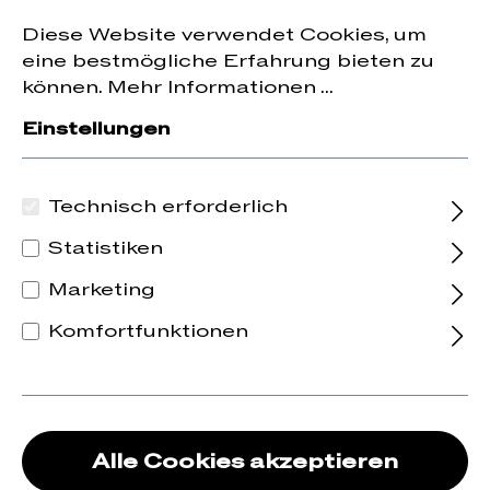
Jetzt zum Newsletter anmelden und
10 % Rabatt
nhalt springen
Diese Website verwendet Cookies, um
auf die erste Bestellung erhalten.
eine bestmögliche Erfahrung bieten zu
können.
Mehr Informationen ...
Einstellungen
Maryse Chatelin
Technisch erforderlich
Domaine des
Statistiken
Fauvettes
Marketing
Komfortfunktionen
Frankreich
Burgund
Alle Cookies akzeptieren