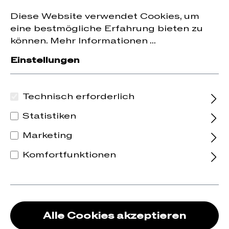
Jetzt zum Newsletter anmelden und
10 % Rabatt
nhalt springen
Diese Website verwendet Cookies, um
auf die erste Bestellung erhalten.
eine bestmögliche Erfahrung bieten zu
können.
Mehr Informationen ...
Einstellungen
Technisch erforderlich
Statistiken
Marketing
Komfortfunktionen
Alle Cookies akzeptieren
2019 Lemberger