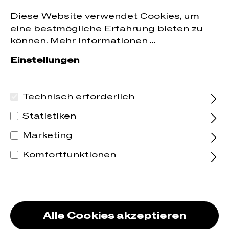
Jetzt zum Newsletter anmelden und
10 % Rabatt
nhalt springen
Diese Website verwendet Cookies, um
auf die erste Bestellung erhalten.
eine bestmögliche Erfahrung bieten zu
können.
Mehr Informationen ...
Einstellungen
Technisch erforderlich
Statistiken
Marketing
Komfortfunktionen
Alle Cookies akzeptieren
2020 Suañé