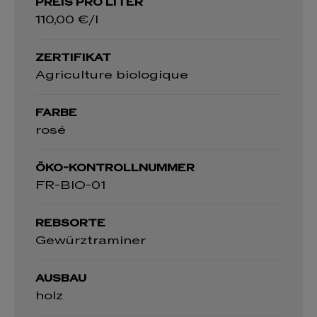
PREIS PRO LITER
110,00 €/l
ZERTIFIKAT
Agriculture biologique
FARBE
rosé
ÖKO-KONTROLLNUMMER
FR-BIO-01
REBSORTE
Gewürztraminer
AUSBAU
holz