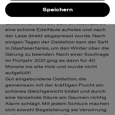
est beau revient
Speichern
Kräftig und aromatisch! Spät gelesener
Gewürztraminer, der zum Erntezeitpunkt
eine schöne Edelfäule aufwies und nach
der Lese direkt abgepresst wurde. Nach
einigen Tagen der Oxidation kam der Saft
in Glasfasertanks, um den Winter über die
Gärung zu beenden. Nach einer Soutirage
im Frühjahr 2021 ging es dann für 40
Monate ins alte Holz und wurde nicht
aufgefüllt!
Gut eingebundene Oxidation, die
gemeinsam mit der kräftigen Frucht ein
schönes Gleichgewicht bildet und durch
eine tänzelnde Säure am Gaumen richtig
Alarm schlägt. Mit jedem Schluck machen
sich sowohl Begeisterung als Verwirrung