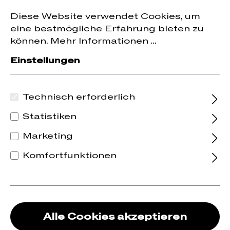
Jetzt zum Newsletter anmelden und
10 % Rabatt
nhalt springen
Diese Website verwendet Cookies, um
auf die erste Bestellung erhalten.
eine bestmögliche Erfahrung bieten zu
können.
Mehr Informationen ...
Einstellungen
Technisch erforderlich
Statistiken
Marketing
Komfortfunktionen
Alle Cookies akzeptieren
2020 Tout ce qui