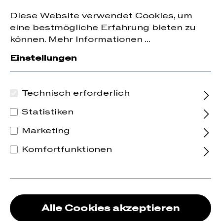
Jetzt zum Newsletter anmelden und
10 % Rabatt
nhalt springen
Diese Website verwendet Cookies, um
auf die erste Bestellung erhalten.
eine bestmögliche Erfahrung bieten zu
können.
Mehr Informationen ...
Einstellungen
Technisch erforderlich
Statistiken
Marketing
Komfortfunktionen
Alle Cookies akzeptieren
2022