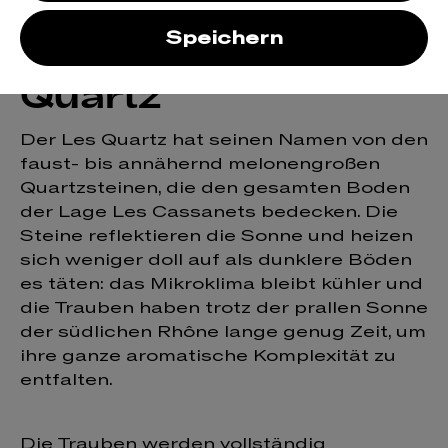
Châteauneuf-du-
Speichern
Pape rouge Les
Quartz
Der Les Quartz hat seinen Namen von den
faust- bis annähernd melonengroßen
Quartzsteinen, die den gesamten Boden
der Lage Les Cassanets bedecken. Die
Steine reflektieren die Sonne und heizen
sich weniger doll auf als dunklere Böden
es täten: das Mikroklima bleibt kühler und
die Trauben haben trotz der prallen Sonne
der südlichen Rhône lange genug Zeit, um
ihre ganze aromatische Komplexität zu
entfalten.
Die Trauben werden vollständig