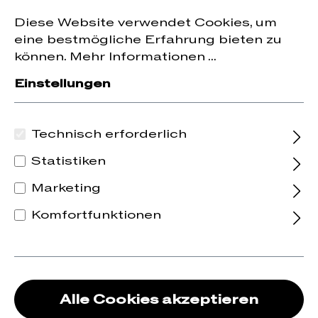
Jetzt zum Newsletter anmelden und
10 % Rabatt
nhalt springen
Diese Website verwendet Cookies, um
auf die erste Bestellung erhalten.
eine bestmögliche Erfahrung bieten zu
können.
Mehr Informationen ...
Einstellungen
Technisch erforderlich
Statistiken
Marketing
Komfortfunktionen
Alle Cookies akzeptieren
2023 Chapelle