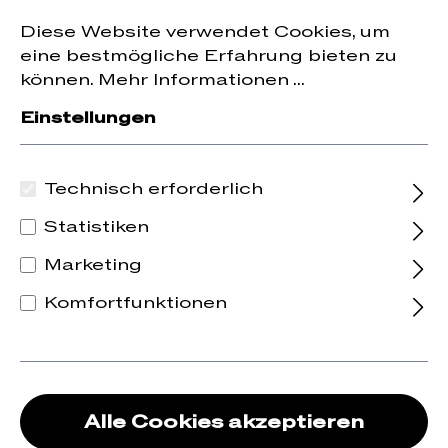
Jetzt zum Newsletter anmelden und
10 % Rabatt
nhalt springen
Diese Website verwendet Cookies, um
auf die erste Bestellung erhalten.
eine bestmögliche Erfahrung bieten zu
können.
Mehr Informationen ...
Einstellungen
Technisch erforderlich
Statistiken
Marketing
Komfortfunktionen
Alle Cookies akzeptieren
2025 Kittenberger