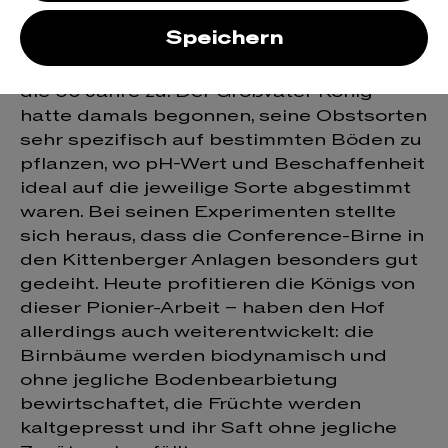
Conference Birne
Speichern
Die Birnbäume in Kittenberg gehen auf
die 60 Jahre zu. Der Großvater König
hatte damals begonnen, seine Obstsorten
sehr spezifisch auf bestimmten Böden zu
pflanzen, wo pH-Wert und Beschaffenheit
ideal auf die jeweilige Sorte abgestimmt
waren. Bei seinen Experimenten stellte
sich heraus, dass die Conference-Birne in
den Kittenberger Anlagen besonders gut
gedeiht. Heute profitieren die Königs von
dieser Pionier-Arbeit – haben den Hof
allerdings auch weiterentwickelt: die
Birnbäume werden biodynamisch und
ohne jegliche Bodenbearbietung
bewirtschaftet, die Früchte werden
kaltgepresst und ihr Saft ohne jegliche