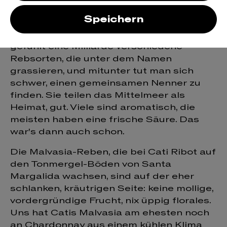
blanco
Speichern
Malvasia ist so ja ne Sache: es gibt
gefühlt eine Milliarde verschiedene
Rebsorten, die unter dem Namen
grassieren, und mitunter tut man sich
schwer, einen gemeinsamen Nenner zu
finden. Sie teilen das Mittelmeer als
Heimat, gut. Viele sind aromatisch, die
meisten haben eine frische Säure. Das
war's dann auch schon.
Die Malvasia-Reben, die bei Cati Ribot auf
den Tonmergel-Böden von Santa
Margalida wachsen, sind auf der eher
schlanken, kräutrigen Seite: keine mollige,
vordergründige Frucht, nix üppig florales.
Uns hat Catis Malvasia am ehesten noch
an Chardonnay aus einem kühlen Klima