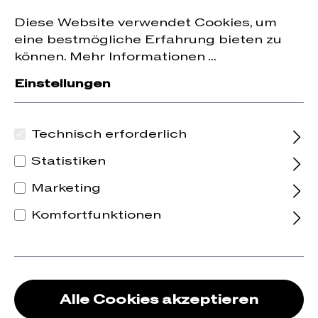
Jetzt zum Newsletter anmelden und
10 % Rabatt
nhalt springen
Diese Website verwendet Cookies, um
auf die erste Bestellung erhalten.
eine bestmögliche Erfahrung bieten zu
können.
Mehr Informationen ...
Einstellungen
Technisch erforderlich
Statistiken
Marketing
Komfortfunktionen
Alle Cookies akzeptieren
2025 Malvasia