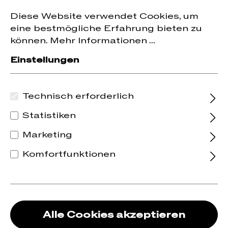
Jetzt zum Newsletter anmelden und
10 % Rabatt
nhalt springen
Diese Website verwendet Cookies, um
auf die erste Bestellung erhalten.
eine bestmögliche Erfahrung bieten zu
können.
Mehr Informationen ...
Einstellungen
Technisch erforderlich
Statistiken
Marketing
Komfortfunktionen
Alle Cookies akzeptieren
2025 Theodora