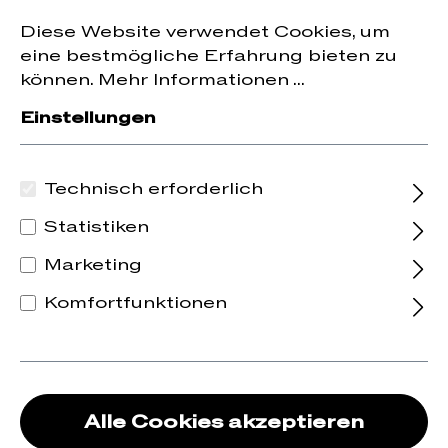
Jetzt zum Newsletter anmelden und
10 % Rabatt
nhalt springen
Diese Website verwendet Cookies, um
auf die erste Bestellung erhalten.
eine bestmögliche Erfahrung bieten zu
können.
Mehr Informationen ...
Einstellungen
Technisch erforderlich
Statistiken
Marketing
Komfortfunktionen
Alle Cookies akzeptieren
Crémant d'Alsace