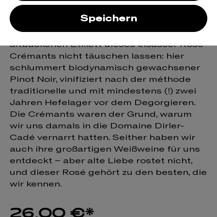
Rosé Brut Nature
Speichern
Man darf sich von dem etwas
altbackenen Etikett dieses elsässer Rosé-
Crémants nicht täuschen lassen: hier
schlummert biodynamisch gewachsener
Pinot Noir, vinifiziert nach der méthode
traditionelle und mit mindestens (!) zwei
Jahren Hefelager vor dem Degorgieren.
Die Crémants waren der Grund, warum
wir uns damals in die Domaine Dirler-
Cadé vernarrt hatten. Seither haben wir
auch ihre großartigen Weißweine für uns
entdeckt – aber alte Liebe rostet nicht,
und dieser Rosé gehört zu den besten, die
wir kennen.
26,00 €*