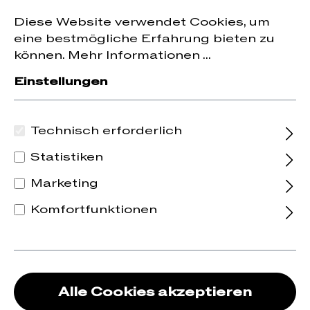
Jetzt zum Newsletter anmelden und
10 % Rabatt
nhalt springen
Diese Website verwendet Cookies, um
auf die erste Bestellung erhalten.
eine bestmögliche Erfahrung bieten zu
können.
Mehr Informationen ...
Einstellungen
Technisch erforderlich
Statistiken
Marketing
Komfortfunktionen
Alle Cookies akzeptieren
Noch Merwut