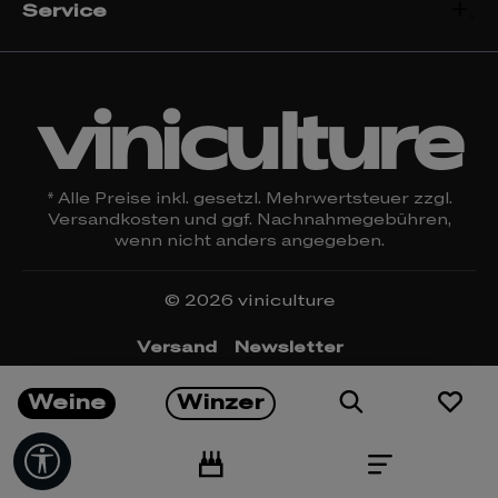
Service
viniculture
* Alle Preise inkl. gesetzl. Mehrwertsteuer zzgl.
Versandkosten
und ggf. Nachnahmegebühren,
wenn nicht anders angegeben.
© 2026 viniculture
Versand
Newsletter
Öffnungszeiten & Kontakt
Rückgabe
Weine
Winzer
Impressum
Datenschutz
Widerrufsrecht
AGBs
Cookie Einstellungen
Werkzeugleiste anzeigen