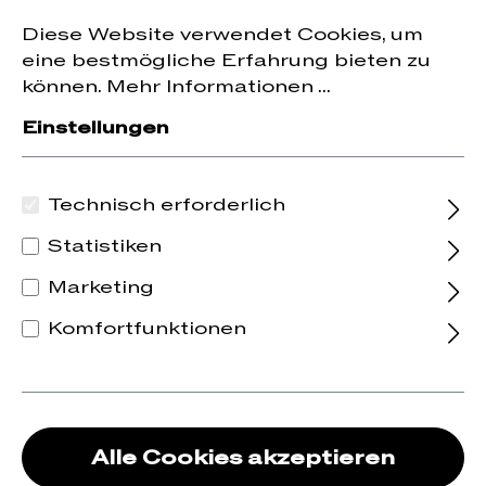
Jetzt zum Newsletter anmelden und
10 % Rabatt
nhalt springen
Diese Website verwendet Cookies, um
auf die erste Bestellung erhalten.
eine bestmögliche Erfahrung bieten zu
können.
Mehr Informationen ...
Einstellungen
Technisch erforderlich
Statistiken
Marketing
Komfortfunktionen
Alle Cookies akzeptieren
Volee - Aperitif