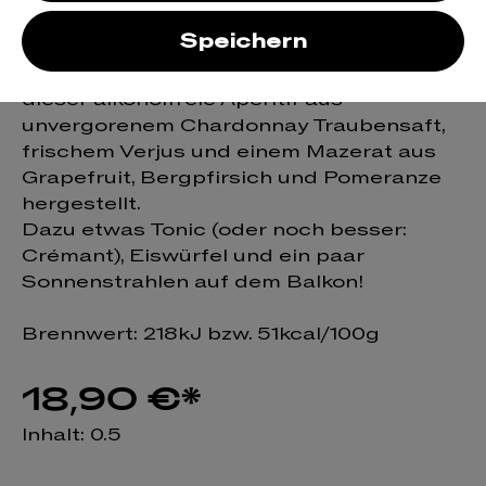
Naturel 0,0%
Speichern
Nach einem alten Familienrezept wird
dieser alkoholfreie Aperitif aus
unvergorenem Chardonnay Traubensaft,
frischem Verjus und einem Mazerat aus
Grapefruit, Bergpfirsich und Pomeranze
hergestellt.
Dazu etwas Tonic (oder noch besser:
Crémant), Eiswürfel und ein paar
Sonnenstrahlen auf dem Balkon!
Brennwert: 218kJ bzw. 51kcal/100g
18,90 €*
Inhalt:
0.5