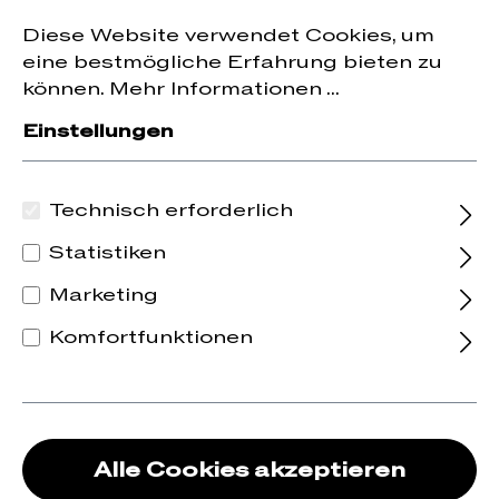
Jetzt zum Newsletter anmelden und
10 % Rabatt
nhalt springen
Diese Website verwendet Cookies, um
auf die erste Bestellung erhalten.
eine bestmögliche Erfahrung bieten zu
können.
Mehr Informationen ...
Einstellungen
Technisch erforderlich
Statistiken
Marketing
Komfortfunktionen
Alle Cookies akzeptieren
2022 Chardonnay