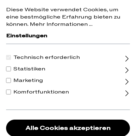
Jetzt zum Newsletter anmelden und
10 % Rabatt
nhalt springen
Diese Website verwendet Cookies, um
auf die erste Bestellung erhalten.
eine bestmögliche Erfahrung bieten zu
können.
Mehr Informationen ...
Einstellungen
Technisch erforderlich
Statistiken
Marketing
Komfortfunktionen
Alle Cookies akzeptieren