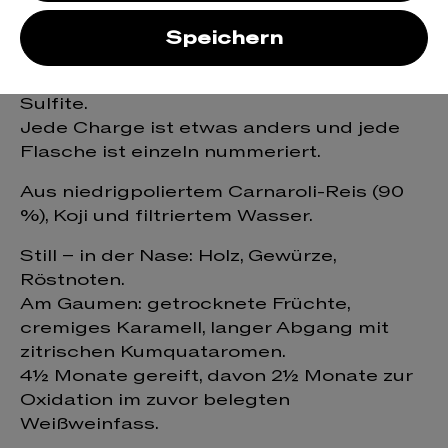
Von Hand gefertigt und in kleinen
Speichern
Chargen in Berlin gebraut – ohne
Zusatzstoffe, starke Filtrierung oder
Sulfite.
Jede Charge ist etwas anders und jede
Flasche ist einzeln nummeriert.
Aus niedrigpoliertem Carnaroli-Reis (90
%), Koji und filtriertem Wasser.
Still – in der Nase: Holz, Gewürze,
Röstnoten.
Am Gaumen: getrocknete Früchte,
cremiges Karamell, langer Abgang mit
zitrischen Kumquataromen.
4½ Monate gereift, davon 2½ Monate zur
Oxidation im zuvor belegten
Weißweinfass.