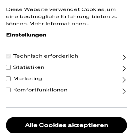
Jetzt zum Newsletter anmelden und
10 % Rabatt
nhalt springen
Diese Website verwendet Cookies, um
auf die erste Bestellung erhalten.
eine bestmögliche Erfahrung bieten zu
können.
Mehr Informationen ...
Einstellungen
Technisch erforderlich
Statistiken
Marketing
Komfortfunktionen
Alle Cookies akzeptieren
Tand Sake