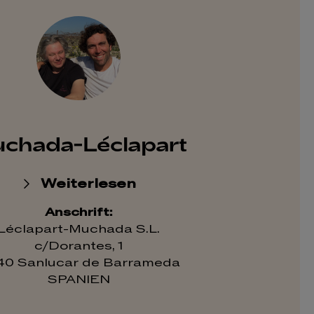
chada-Léclapart
Weiterlesen
Anschrift:
Léclapart-Muchada S.L.
c/Dorantes, 1
40 Sanlucar de Barrameda
SPANIEN