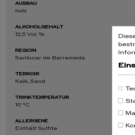
AUSBAU
holz
ALKOHOLGEHALT
12,5 Vol. %
Dies
best
REGION
Infor
Sanlúcar de Barrameda
Ein
TERROIR
Kalk, Sand
Te
TRINKTEMPERATUR
St
10 °C
Ma
ALLERGENE
Ko
Enthält Sulfite