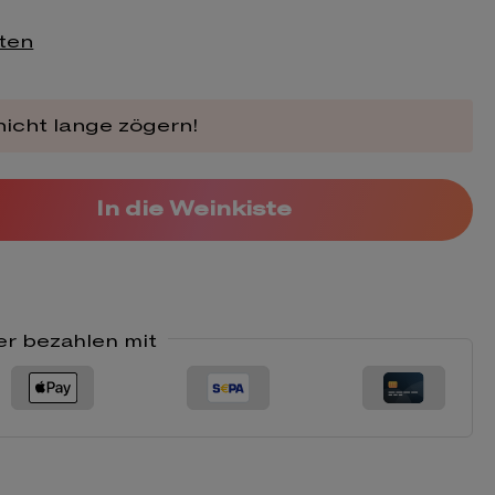
sten
icht lange zögern!
n gewünschten Wert ein oder ben
In die Weinkiste
er bezahlen mit