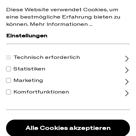
Jetzt zum Newsletter anmelden und
10 % Rabatt
nhalt springen
Diese Website verwendet Cookies, um
auf die erste Bestellung erhalten.
eine bestmögliche Erfahrung bieten zu
können.
Mehr Informationen ...
Einstellungen
Technisch erforderlich
Statistiken
Marketing
Komfortfunktionen
Alle Cookies akzeptieren
2022 Mali