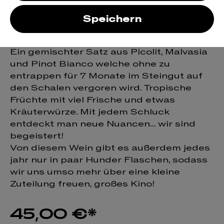
Der Mali spielt im Vergleich zu den
Speichern
anderen Weinen von Nikolas etwas mehr
mit der Frucht.
Ein gemischter Satz aus Picolit, Malvasia
und Pinot Bianco welche ohne zu
entrappen für 7 Monate im Steingut auf
den Schalen vergoren wird. Tropische
Früchte mit viel Frische und etwas
Kräuterwürze. Mit jedem Schluck
entdeckt man neue Nuancen... wir sind
begeistert!
Von diesem Wein gibt es außerdem jedes
jahr nur in paar Hunder Flaschen, sodass
wir uns umso mehr über eine kleine
Zuteilung freuen, großes Kino!
45,00 €*