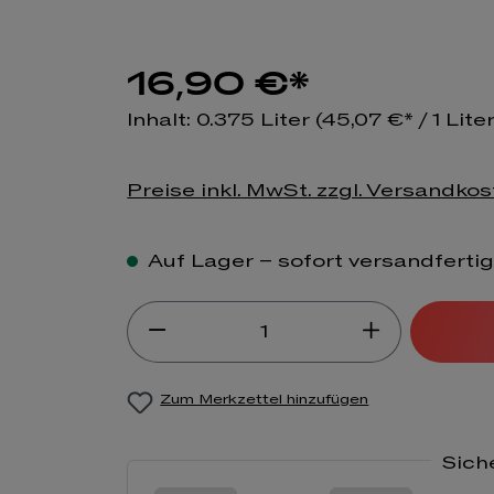
16,90 €*
Inhalt:
0.375 Liter
(45,07 €* / 1 Liter
Preise inkl. MwSt. zzgl. Versandko
Auf Lager – sofort versandferti
Produkt Anzahl: Gib de
Zum Merkzettel hinzufügen
Sich