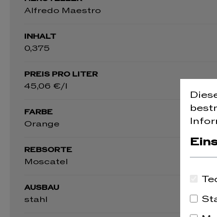
Alfredo Maestro
INHALT
0,375
PREIS PRO LITER
45,06 €/l
Dies
best
FARBE
Infor
Orange
Ein
REBSORTE
Moscatel
Te
AUSBAU
St
stahl