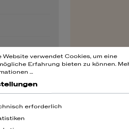
e Website verwendet Cookies, um eine
Alf
mögliche Erfahrung bieten zu können.
Me
mationen ...
stellungen
chnisch erforderlich
atistiken