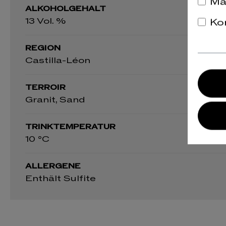
Ma
ALKOHOLGEHALT
13 Vol. %
Ko
REGION
Castilla-Léon
TERROIR
Granit, Sand
TRINKTEMPERATUR
10 °C
ALLERGENE
Enthält Sulfite